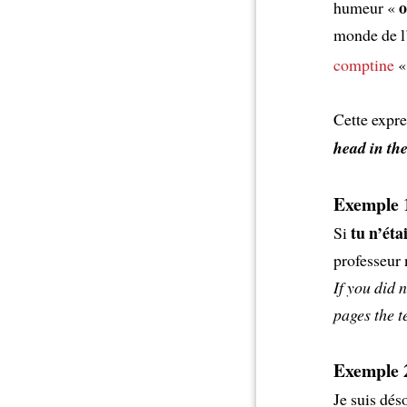
o
humeur «
monde de l’
comptine
Cette expre
head in th
Exemple 1
tu n’éta
Si
professeur 
If you did 
pages the t
Exemple 2
Je suis dé