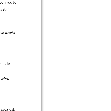
ée avec le
s de la
ve one’s
que le
n what
avez dit.