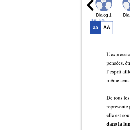
Dialog 1
Dia
TEXT SIZE
aa
AA
L’expressi
pensées, êt
l’esprit ai
même sens e
De tous le
représente 
elle est so
dans la lu