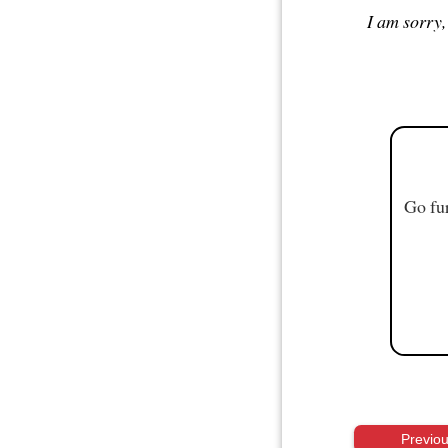
I am sorry,
Go fur
Previo