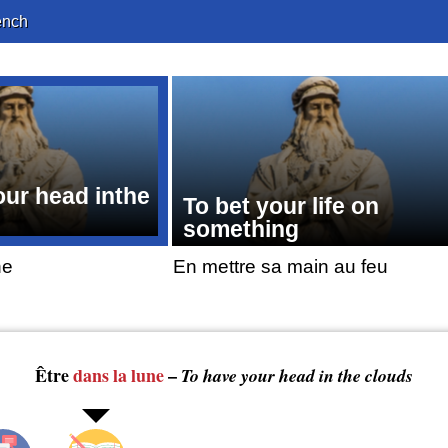
ench
our head inthe
To bet your life on
something
ne
En mettre sa main au feu
Être
dans la lune
–
To have your head in the clouds