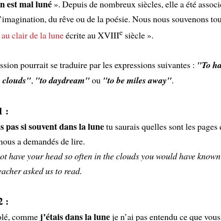
n est mal luné
». Depuis de nombreux siècles, elle a été associ
imagination, du rêve ou de la poésie. Nous nous souvenons tou
e
«
au clair de la lune
écrite au XVIII
siècle ».
ssion pourrait se traduire par les expressions suivantes :
"To ha
e clouds"
,
"to daydream"
ou
"to be miles away"
.
 :
is pas si souvent dans la lune
tu saurais quelles sont les pages 
nous a demandés de lire.
not have your head so often in the clouds you would have know
eacher asked us to read.
 :
j’étais dans la lune
solé, comme
je n’ai pas entendu ce que vous 