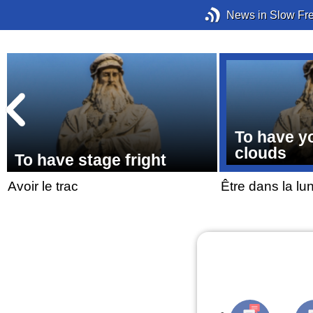
News in Slow Fr
To have y
clouds
To have stage fright
Avoir le trac
Être dans la lu