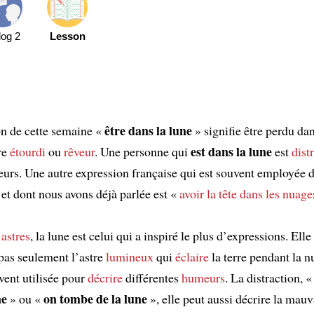
log 2
Lesson
être dans la lune
on de cette semaine «
» signifie être perdu dan
est dans la lune
re
étourdi
ou
rêveur
. Une personne qui
est
distr
lleurs. Une autre expression française qui est souvent employée d
t dont nous avons déjà parlée est «
avoir la tête dans les nuage
s
astres
, la lune est celui qui a inspiré le plus d’expressions. Elle
pas seulement l’astre
lumineux
qui
éclaire
la terre pendant la n
uvent utilisée pour
décrire
différentes
humeurs
. La distraction, 
ne
on tombe de la lune
» ou «
», elle peut aussi décrire la mauv