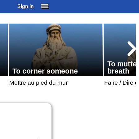
Sign In
SIGN IN
SUBSCRIBE
EDUCATIONAL LICENSES
GIFT CARDS
OTHER LANGUAGES
To mutte
ABOUT US
To corner someone
breath
ALEXA
Mettre au pied du mur
Faire / Dire
ADJUST COLORS