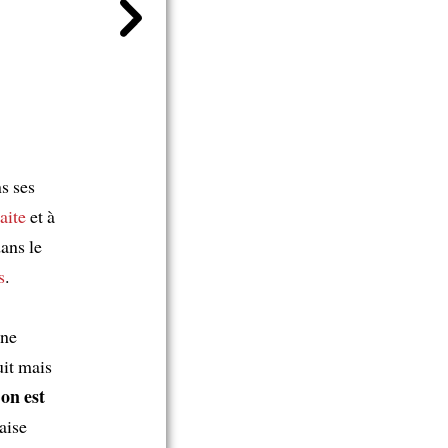
s ses
aite
et à
ans le
s
.
 ne
uit mais
on est
«
aise