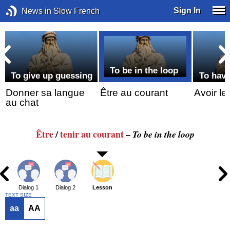
Sign In
News in Slow French
e
To be in the loop
To give up guessing
To have
Donner sa langue
Être au courant
Avoir le 
au chat
Être
/
tenir
au courant
–
To be in the loop
Dialog 1
Dialog 2
Lesson
TEXT SIZE
aa
AA