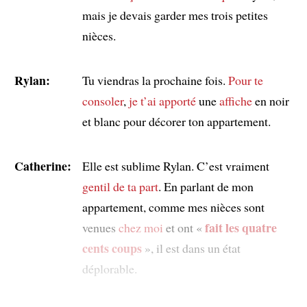
mais je devais garder mes trois petites
nièces.
Rylan:
Tu viendras la prochaine fois.
Pour te
consoler
,
je t’ai apporté
une
affiche
en noir
et blanc pour décorer ton appartement.
Catherine:
Elle est sublime Rylan. C’est vraiment
gentil de ta part
. En parlant de mon
appartement, comme mes nièces sont
fait les quatre
venues
chez moi
et ont «
cents coups
», il est dans un état
déplorable.