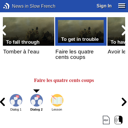
Sign In
News in Slow French
To get in trouble
To fall through
To have
Tomber à l'eau
Faire les quatre
Avoir le 
cents coups
Faire
les quatre cents
coups
Dialog 1
Dialog 2
Lesson