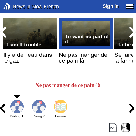
Sign In
News in Slow French
To want no part of
it
I smell trouble
To be 
Il y a de l'eau dans
Ne pas manger de
Se faire
le gaz
ce pain-là
la farine
Ne pas manger
de ce pain-là
Dialog 1
Dialog 2
Lesson