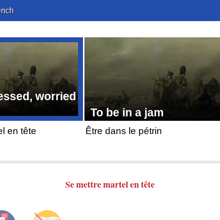
ench
essed, worried
To be in a jam
l en tête
Être dans le pétrin
Se mettre
martel
en tête