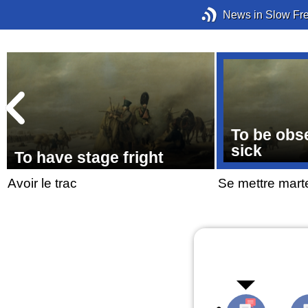
News in Slow Fr
To be obs
sick
To have stage fright
Avoir le trac
Se mettre marte