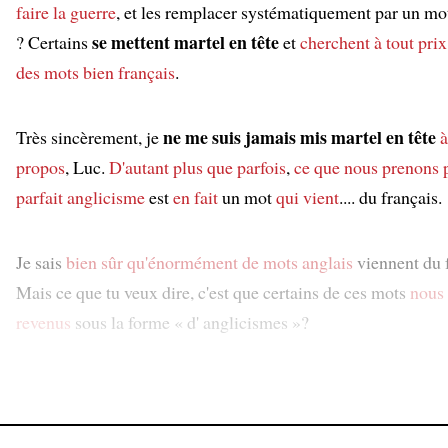
faire la guerre
, et les remplacer systématiquement par un mot
se mettent martel en tête
? Certains
et
cherchent à tout prix 
des mots bien français
.
ne me suis jamais mis martel en tête
Très sincèrement, je
à
propos
, Luc.
D'autant plus que parfois
,
ce que nous prenons 
parfait anglicisme
est
en fait
un mot
qui vient
.... du français.
Je sais
bien sûr
qu'énormément de mots anglais
viennent du f
Mais ce que tu veux dire, c'est que certains de ces mots
nous 
revenus
sous la forme « d' anglicismes »?