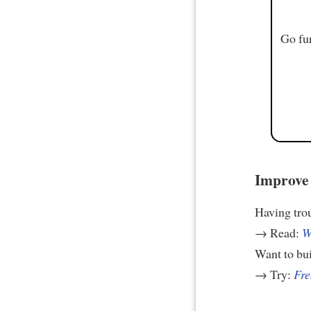
Go fur
Improve 
Having tro
→ Read:
W
Want to bui
→ Try:
Fre