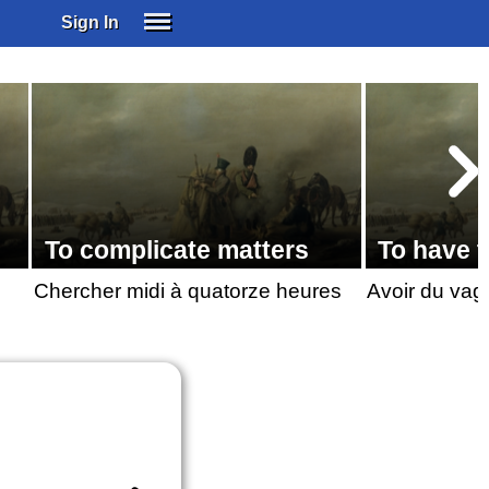
Sign In
SIGN IN
SUBSCRIBE
EDUCATIONAL LICENSES
GIFT CARDS
OTHER LANGUAGES
ABOUT US
To complicate matters
To have t
ALEXA
Chercher midi à quatorze heures
Avoir du vag
ADJUST COLORS