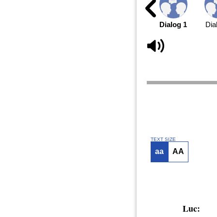
Dialog 1
Dia
TEXT SIZE
aa
AA
Luc: