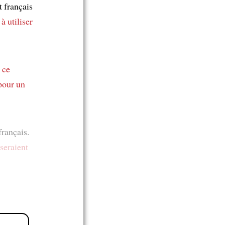
 français
à utiliser
 ce
pour un
rançais.
seraient