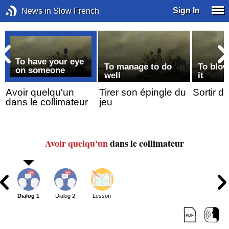
Sign In
News in Slow French
To have your eye
To manage to do
To blow
on someone
well
it
Avoir quelqu'un
Tirer son épingle du
Sortir d
dans le collimateur
jeu
Avoir quelqu'un
dans le collimateur
Dialog 1
Dialog 2
Lesson