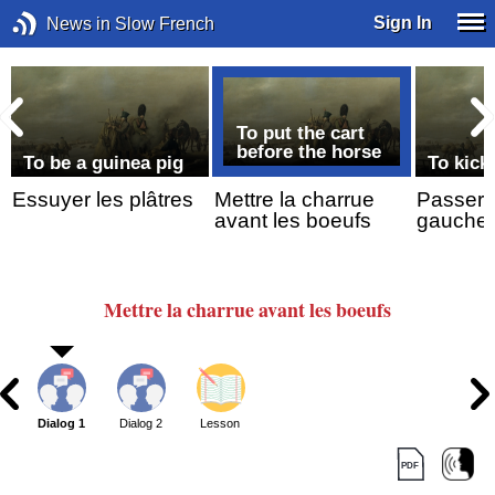
Sign In
News in Slow French
To put the cart
before the horse
To be a guinea pig
To kick
Essuyer les plâtres
Mettre la charrue
Passer 
avant les boeufs
gauche
Mettre
la charrue
avant les boeufs
Dialog 1
Dialog 2
Lesson