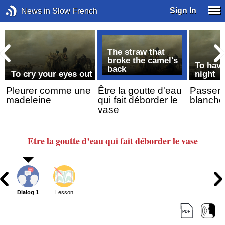
Sign In
News in Slow French
The straw that
broke the camel's
p
To hava
back
To cry your eyes out
night
Pleurer comme une
Être la goutte d'eau
Passer 
madeleine
qui fait déborder le
blanche
vase
Etre la goutte d’eau
qui fait déborder le vase
Dialog 1
Lesson