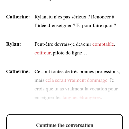
Catherine:
Rylan, tu n’es pas sérieux ? Renoncer à
l’idée d’enseigner ? Et pour faire quoi ?
Rylan:
Peut-être devrais-je devenir
comptable
,
coiffeur
, pilote de ligne…
Catherine:
Ce sont toutes de très bonnes professions,
mais
cela serait vraiment dommage
. Je
crois que tu as vraiment la vocation pour
enseigner les
langues étrangères
.
Continue the conversation