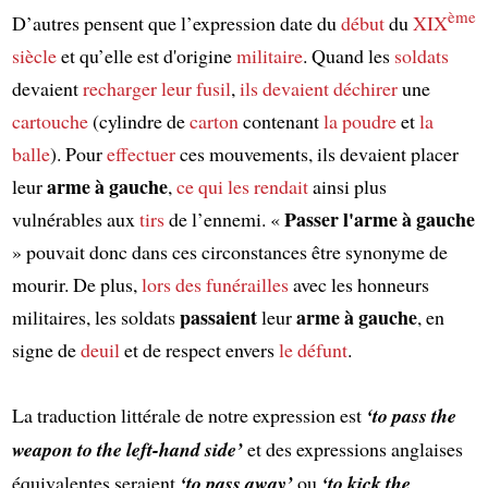
ème
D’autres pensent que l’expression date du
début
du
XIX
siècle
et qu’elle est d'origine
militaire
. Quand les
soldats
devaient
recharger
leur fusil
,
ils devaient
déchirer
une
cartouche
(cylindre de
carton
contenant
la poudre
et
la
balle
). Pour
effectuer
ces mouvements, ils devaient placer
arme à gauche
leur
,
ce qui les rendait
ainsi plus
Passer l'arme à gauche
vulnérables aux
tirs
de l’ennemi. «
» pouvait donc dans ces circonstances être synonyme de
mourir. De plus,
lors des
funérailles
avec les honneurs
passaient
arme à gauche
militaires, les soldats
leur
, en
signe de
deuil
et de respect envers
le défunt
.
La traduction littérale de notre expression est
‘to pass the
weapon to the left-hand side’
et des expressions anglaises
équivalentes seraient
‘to pass away’
ou
‘to kick the