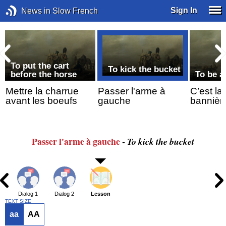
Sign In
News in Slow French
To put the cart
To kick the bucket
before the horse
To be a
Mettre la charrue
Passer l'arme à
C’est la 
avant les boeufs
gauche
bannière
Passer
l'arme
à gauche
-
To kick the bucket
Dialog 1
Dialog 2
Lesson
TEXT SIZE
aa
AA