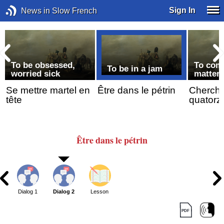
Sign In
News in Slow French
To be obsessed,
To comp
To be in a jam
worried sick
matter
Se mettre martel en
Être dans le pétrin
Cherche
tête
quatorz
Être
dans le pétrin
Dialog 1
Dialog 2
Lesson