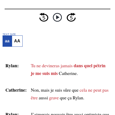
TEXT SIZE
aa
AA
Rylan:
dans quel pétrin
Tu ne devineras jamais
je me suis mis
Catherine.
Catherine:
Non, mais je suis sûre que
cela ne peut pas
être
aussi
grave
que ça Rylan.
Rylan:
J’aimerais pouvoir être aussi optimiste que