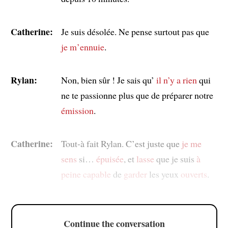
Catherine:
Je suis désolée. Ne pense surtout pas que
je m’ennuie
.
Rylan:
Non, bien sûr ! Je sais qu’
il n’y a rien
qui
ne te passionne plus que de préparer notre
émission
.
Catherine:
Tout-à fait Rylan. C’est juste que
je me
sens
si…
épuisée
, et
lasse
que je suis
à
peine
capable
de
garder
les yeux
ouverts
.
Continue the conversation