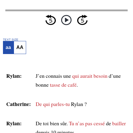
TEXT SIZE
aa
AA
Rylan:
J’en connais une
qui aurait besoin
d’une
bonne
tasse de café
.
Catherine:
De qui parles-tu
Rylan ?
Rylan:
De toi bien sûr.
Tu n’as pas cessé
de
bailler
depuis 10 minutes.