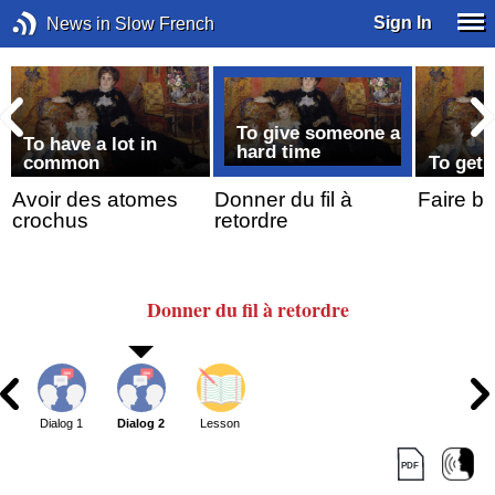
Sign In
News in Slow French
To give someone a
To have a lot in
hard time
common
To get 
Avoir des atomes
Donner du fil à
Faire b
crochus
retordre
Donner
du fil
à retordre
Dialog 1
Dialog 2
Lesson