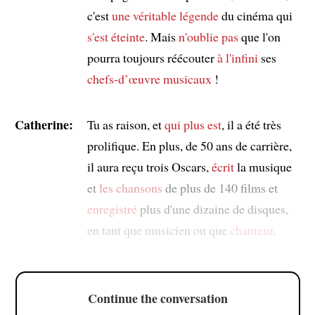
c'est
une véritable légende
du cinéma qui
s'est éteinte
. Mais
n'oublie pas
que l'on
pourra toujours réécouter
à l'infini
ses
chefs-d’œuvre musicaux
!
Catherine:
Tu as raison, et
qui plus est
, il a été très
prolifique. En plus, de 50 ans de carrière,
il aura reçu trois Oscars,
écrit
la musique
et
les chansons
de plus de 140 films et
enregistré
plus d'une dizaine de disques,
en tant que musicien ou que
chanteur
.
Continue the conversation