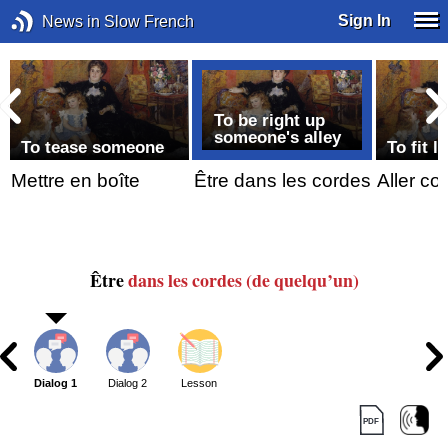
Sign In
News in Slow French
To be right up
someone's alley
To tease someone
To fit l
Mettre en boîte
Être dans les cordes
Aller c
Être
dans les cordes
(de quelqu’un)
Dialog 1
Dialog 2
Lesson