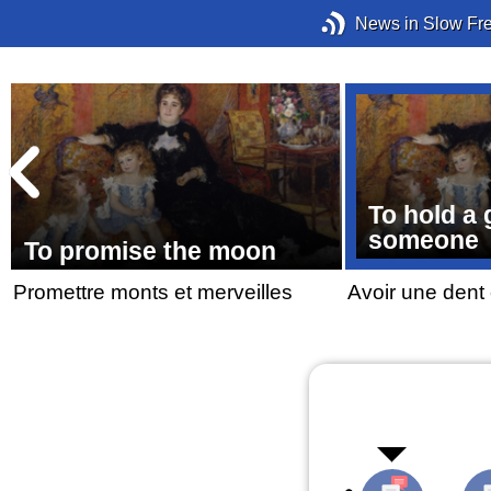
News in Slow Fr
To hold a
someone
To promise the moon
e
Promettre monts et merveilles
Avoir une dent