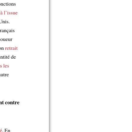
onctions
,
à l’issue
Unis.
rançais
joueur
son
retrait
ntité de
s les
autre
nt contre
é
. En