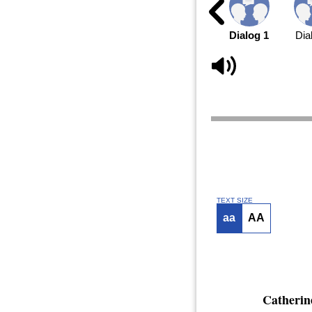
Dialog 1
Dia
TEXT SIZE
aa
AA
Catherin