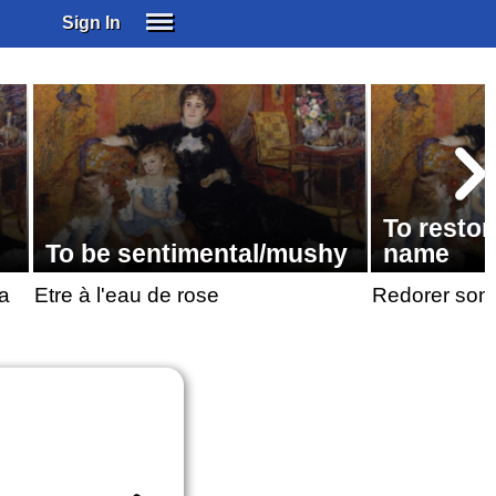
Sign In
SIGN IN
SUBSCRIBE
EDUCATIONAL LICENSES
GIFT CARDS
OTHER LANGUAGES
To resto
ABOUT US
To be sentimental/mushy
name
ALEXA
la
Etre à l'eau de rose
Redorer son
ADJUST COLORS