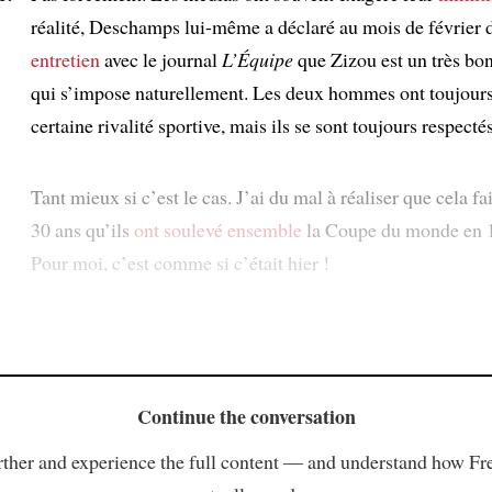
réalité, Deschamps lui-même a déclaré au mois de février
entretien
avec le journal
L’Équipe
que Zizou est un très bon
qui s’impose naturellement. Les deux hommes ont toujour
certaine rivalité sportive, mais ils se sont toujours respectés
Tant mieux si c’est le cas. J’ai du mal à réaliser que cela fa
30 ans qu’ils
ont soulevé ensemble
la Coupe du monde en 
Pour moi, c’est comme si c’était hier !
Continue the conversation
ther and experience the full content — and understand how Fr