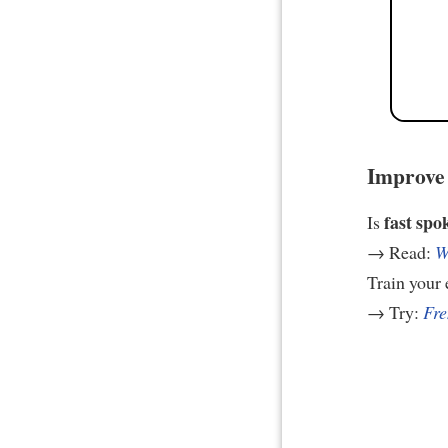
Improve 
fast spo
Is
→ Read:
W
Train your 
→ Try:
Fre