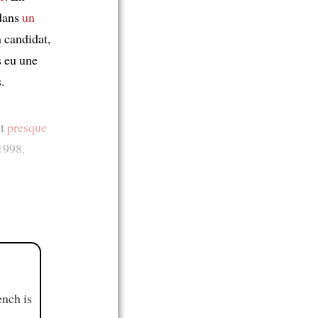
 dans
un
 candidat,
s eu une
.
it
presque
1998.
ench is