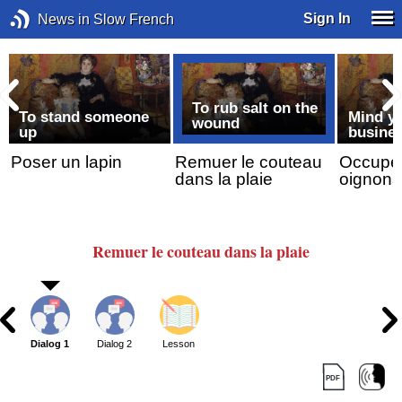
Sign In
News in Slow French
To rub salt on the
To stand someone
Mind y
wound
up
busine
Poser un lapin
Remuer le couteau
Occupe-
dans la plaie
oignons
Remuer
le couteau
dans la plaie
Dialog 1
Dialog 2
Lesson