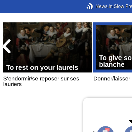
News in Slow Fr
To give s
blanche
To rest on your laurels
S'endormir/se reposer sur ses
Donner/laisser
lauriers