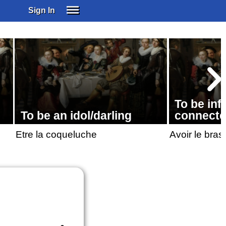
Sign In
SIGN IN
SUBSCRIBE
EDUCATIONAL LICENSES
GIFT CARDS
OTHER LANGUAGES
To be infl
ABOUT US
To be an idol/darling
connect
ALEXA
Etre la coqueluche
Avoir le bras
ADJUST COLORS