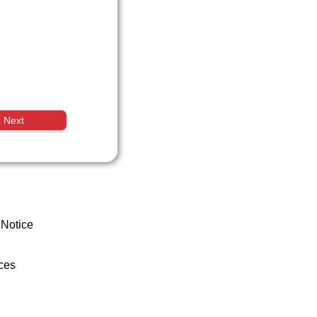
Next
 Notice
ces