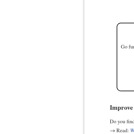
Go fur
Improve 
Do you find 
→ Read:
W