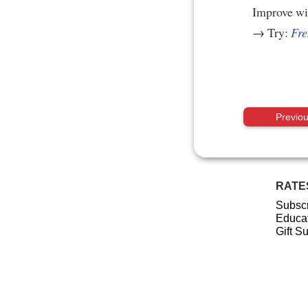
Improve w
→ Try:
Fre
Previo
RATE
Subscr
Educat
Gift S