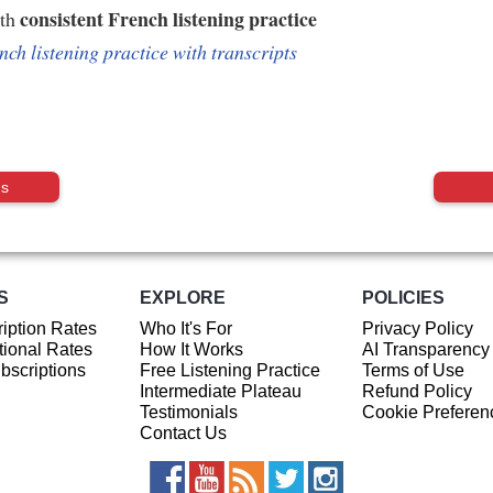
consistent French listening practice
ith
nch listening practice with transcripts
us
S
EXPLORE
POLICIES
iption Rates
Who It's For
Privacy Policy
ional Rates
How It Works
AI Transparency
ubscriptions
Free Listening Practice
Terms of Use
Intermediate Plateau
Refund Policy
Testimonials
Cookie Preferen
Contact Us