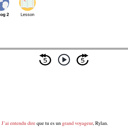
log 2
Lesson
J’ai entendu dire
que tu es un
grand voyageur
, Rylan.