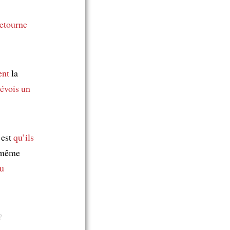
retourne
ent
la
révois
un
’est
qu’ils
 même
au
?