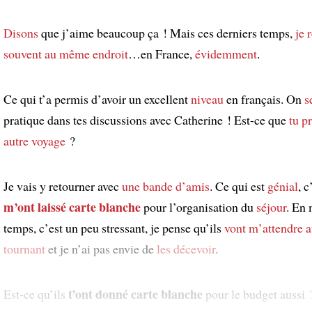
Disons
que j’aime beaucoup ça ! Mais ces derniers temps,
je 
souvent
au même endroit
…en France,
évidemment
.
Ce qui t’a permis d’avoir un excellent
niveau
en français. On
s
pratique dans tes discussions avec Catherine ! Est-ce que
tu p
autre voyage
?
Je vais y retourner avec
une bande d’amis
. Ce qui est
génial
, c
m’ont laissé carte blanche
pour l’organisation du
séjour
. En
temps, c’est un peu stressant, je pense qu’ils
vont m’attendre 
tournant
et je n’ai pas envie de
les décevoir
.
t’ont donné carte blanche
Est-ce qu’ils
pour le budget aussi 