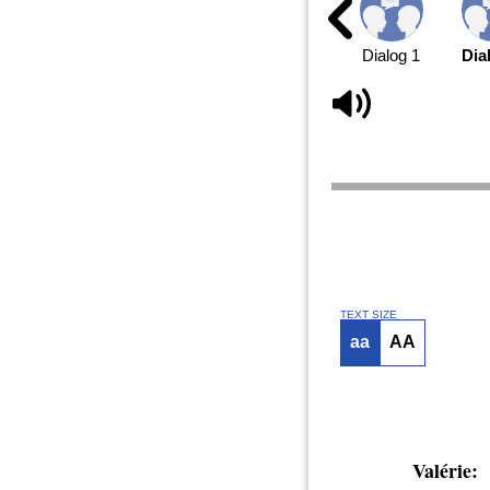
Dialog 1
Dia
TEXT SIZE
aa
AA
Valérie: