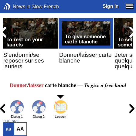
Sign In
News in Slow French
To give someone
To rest on your
To set 
carte blanche
laurels
someth
S'endormir/se
Donner/laisser carte
Jeter so
reposer sur ses
blanche
quelque
lauriers
quelqu’
Donner
/
laisser
carte blanche —
To give a free hand
Dialog 1
Dialog 2
Lesson
TEXT SIZE
aa
AA