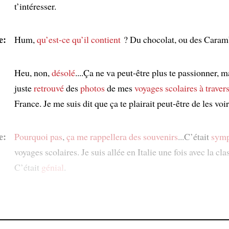
t’intéresser.
e:
Hum,
qu’est-ce qu’il contient
? Du chocolat, ou des Caram
Heu, non,
désolé
....Ça ne va peut-être plus te passionner, ma
juste
retrouvé
des
photos
de mes
voyages scolaires
à traver
France. Je me suis dit que ça te plairait peut-être de les voi
e:
Pourquoi pas
,
ça me rappellera des souvenirs
...C’était
sym
voyages scolaires. Je suis allée en Italie une fois avec la cla
C’était
génial
.