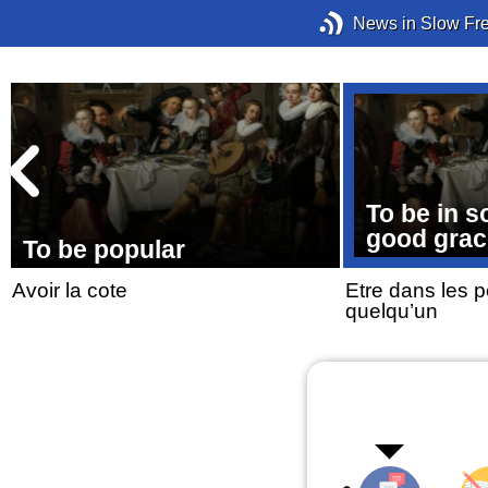
News in Slow Fr
To be in 
good gra
To be popular
Avoir la cote
Etre dans les p
quelqu’un