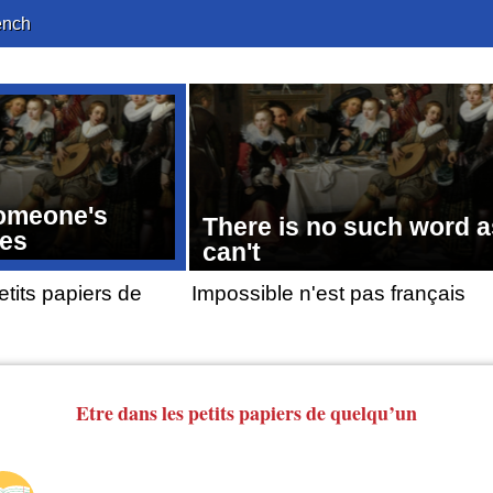
ench
someone's
There is no such word a
ces
can't
etits papiers de
Impossible n'est pas français
Etre dans les petits papiers de quelqu’un