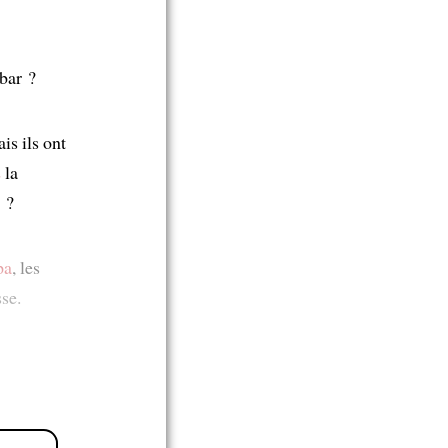
bar ?
is ils ont
s
la
r ?
pa
, les
sse.