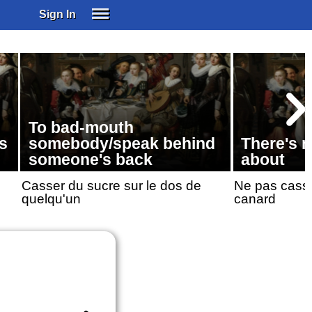
Sign In
SIGN IN
SUBSCRIBE
EDUCATIONAL LICENSES
GIFT CARDS
To bad-mouth
OTHER LANGUAGES
s
somebody/speak behind
There's n
ABOUT US
someone's back
about
ALEXA
Casser du sucre sur le dos de
Ne pas casse
ADJUST COLORS
quelqu'un
canard