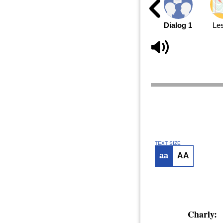
Dialog 1
Le
TEXT SIZE
aa
AA
Charly: