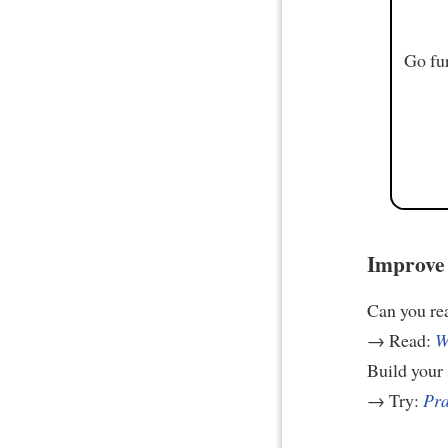
Go fur
Improve 
Can you re
→ Read:
W
Build your 
→ Try:
Pra