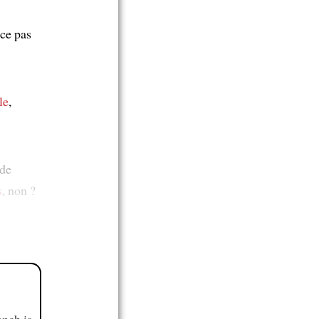
ce pas
le
,
de
s
, non ?
ench is