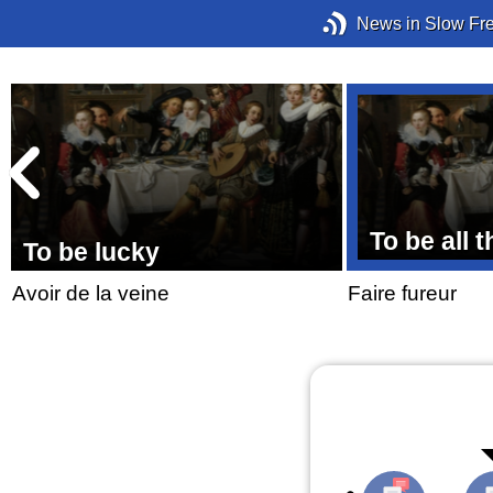
News in Slow Fr
To be all 
To be lucky
Avoir de la veine
Faire fureur