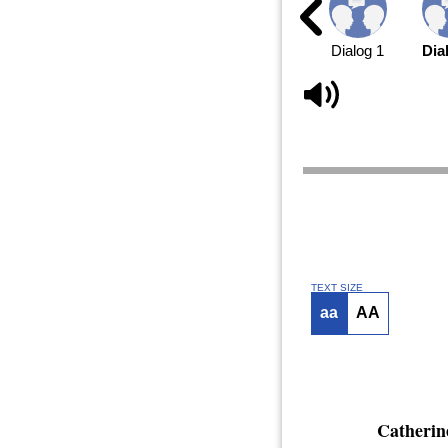
Dialog 1
Dia
TEXT SIZE
aa
AA
Catherin