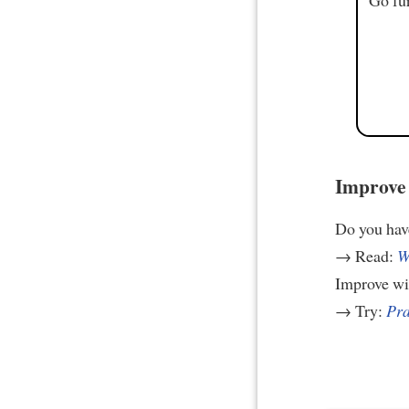
Improve 
Do you hav
→ Read:
W
Improve w
→ Try:
Pra