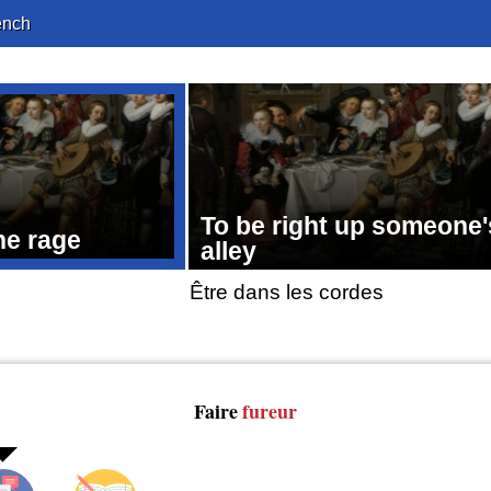
ench
To be right up someone'
the rage
alley
Être dans les cordes
Faire
fureur