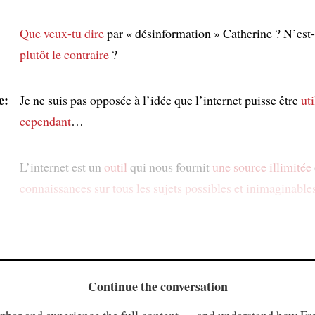
Que veux-tu dire
par « désinformation » Catherine ? N’est-
plutôt
le contraire
?
e:
Je ne suis pas opposée à l’idée que l’internet puisse être
uti
cependant
…
L’internet est un
outil
qui nous fournit
une source illimitée
connaissances
sur tous les sujets possibles et inimaginable
Continue the conversation
ther and experience the full content — and understand how Fr