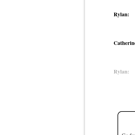
Rylan:
Catherin
Rylan:
Go fur