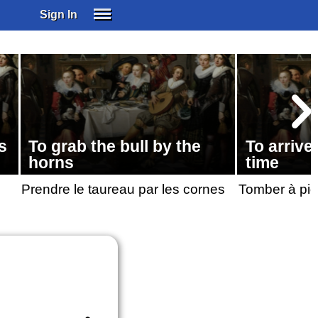
Sign In
SIGN IN
SUBSCRIBE
EDUCATIONAL LICENSES
GIFT CARDS
OTHER LANGUAGES
s
To grab the bull by the
To arrive 
ABOUT US
horns
time
ALEXA
Prendre le taureau par les cornes
Tomber à pic
ADJUST COLORS