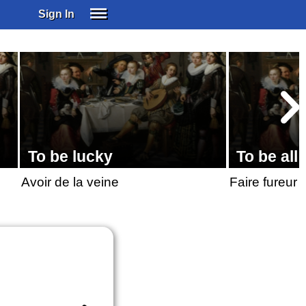
Sign In
SIGN IN
SUBSCRIBE
EDUCATIONAL LICENSES
GIFT CARDS
OTHER LANGUAGES
ABOUT US
To be lucky
To be all
ALEXA
Avoir de la veine
Faire fureur
ADJUST COLORS