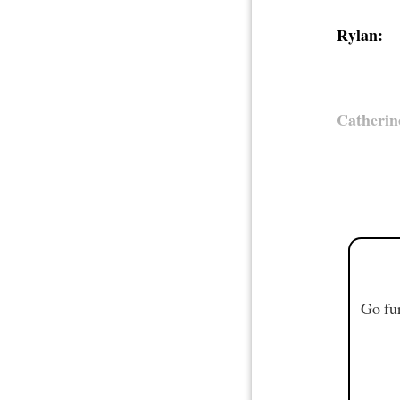
Rylan:
Catherin
Go fur