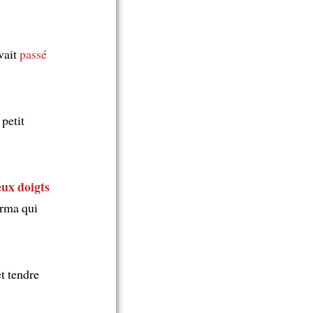
vait
passé
petit
eux doigts
Irma qui
t tendre