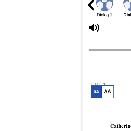
Dialog 1
Dia
TEXT SIZE
aa
AA
Catherin