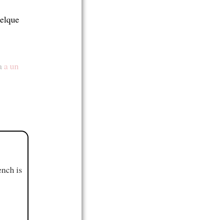
uelque
la
a un
ench is