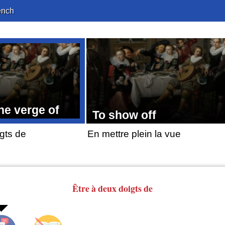
ench
he verge of
To show off
gts de
En mettre plein la vue
Être
à deux doigts de