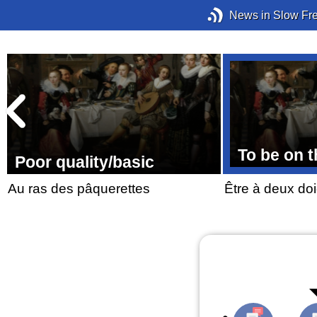
News in Slow Fr
To be on t
Poor quality/basic
Au ras des pâquerettes
Être à deux doi