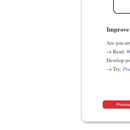
Improve 
Are you st
→ Read:
W
Develop yo
→ Try:
Pra
Previo