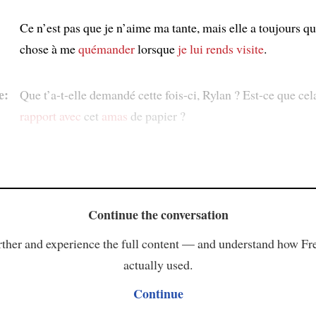
Ce n’est pas que je n’aime ma tante, mais elle a toujours q
chose à me
quémander
lorsque
je lui rends visite
.
e:
Que t’a-t-elle demandé cette fois-ci, Rylan ? Est-ce que ce
rapport avec
cet
amas
de papier ?
Continue the conversation
ther and experience the full content — and understand how Fr
actually used.
Continue