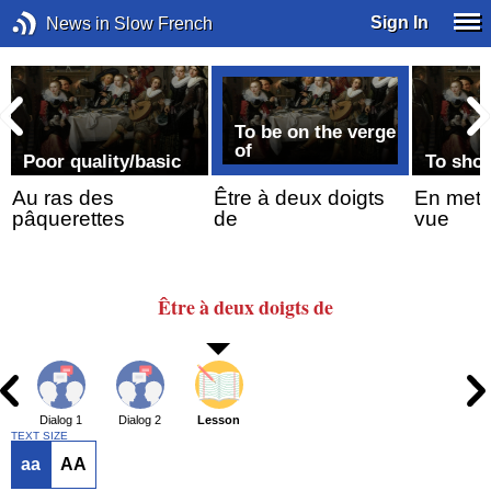
Sign In
News in Slow French
To be on the verge
of
Poor quality/basic
To show
Au ras des
Être à deux doigts
En mettr
pâquerettes
de
vue
Être
à deux doigts de
Dialog 1
Dialog 2
Lesson
TEXT SIZE
aa
AA