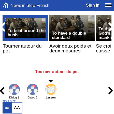
Sign In
News in Slow French
To thin
To beat around the
To have a double
God's g
bush
standard
mankin
Tourner autour du
Avoir deux poids et
Se croire
pot
deux mesures
cuisse d
Tourner
autour
du pot
Dialog 1
Dialog 2
Lesson
TEXT SIZE
aa
AA