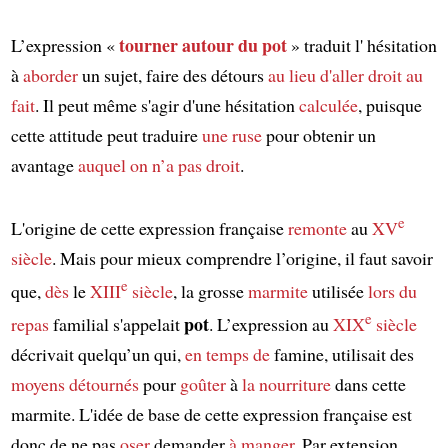
tourner
autour
du pot
L’expression «
» traduit l' hésitation
à
aborder
un sujet, faire des détours
au lieu d'
aller droit au
fait
. Il peut même s'agir d'une hésitation
calculée
, puisque
cette attitude peut traduire
une ruse
pour obtenir un
avantage
auquel on n’a pas droit
.
e
L'origine de cette expression française
remonte
au
XV
siècle
. Mais pour mieux comprendre l’origine, il faut savoir
e
que,
dès
le
XIII
siècle
, la grosse
marmite
utilisée
lors du
e
pot
repas
familial s'appelait
. L’expression au
XIX
siècle
décrivait quelqu’un qui,
en temps de
famine, utilisait des
moyens détournés
pour
goûter
à
la nourriture
dans cette
marmite. L'idée de base de cette expression française est
donc de ne pas
oser
demander
à manger
. Par extension,