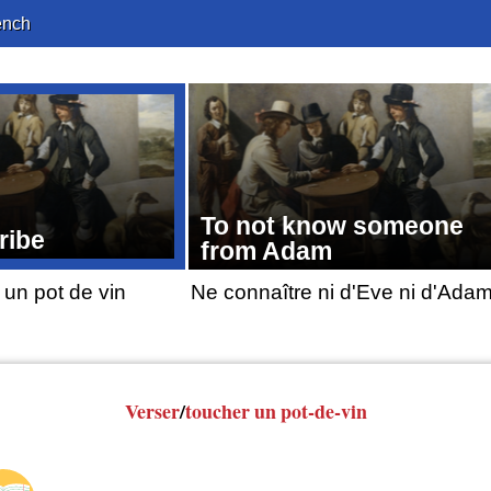
ench
To not know someone
ribe
from Adam
 un pot de vin
Ne connaître ni d'Eve ni d'Ada
Verser
/
toucher
un pot-de-vin