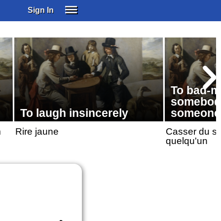
Sign In
SIGN IN
SUBSCRIBE
EDUCATIONAL LICENSES
GIFT CARDS
To bad-m
OTHER LANGUAGES
somebody
ABOUT US
To laugh insincerely
someone'
ALEXA
m
Rire jaune
Casser du su
ADJUST COLORS
quelqu'un