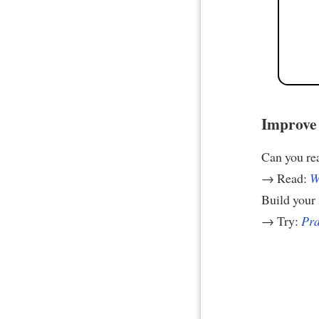
Improve 
Can you re
→ Read:
W
Build your 
→ Try:
Pra