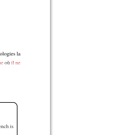
ologies la
ue
où
il ne
ench is