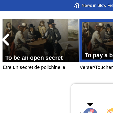
News in Slow Fr
To pay a b
To be an open secret
Etre un secret de polichinelle
Verser/Toucher