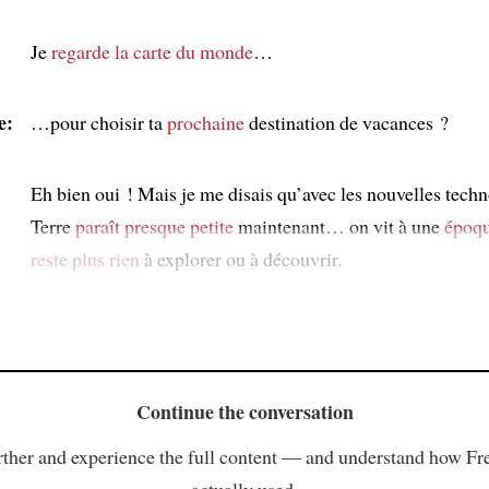
Je
regarde
la carte du monde
…
e:
…pour choisir ta
prochaine
destination de vacances ?
Eh bien oui ! Mais je me disais qu’avec les nouvelles techn
Terre
paraît
presque petite
maintenant… on vit à une
époq
reste plus rien
à explorer ou à découvrir.
Continue the conversation
ther and experience the full content — and understand how Fr
actually used.