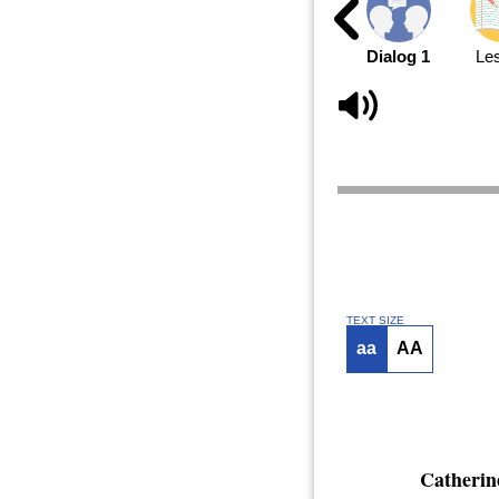
Dialog 1
Le
TEXT SIZE
aa
AA
Catherin