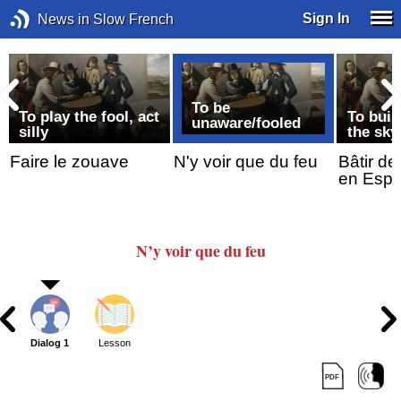
Sign In
News in Slow French
To be
-
To play the fool, act
To buil
unaware/fooled
silly
the sky
Faire le zouave
N'y voir que du feu
Bâtir d
en Esp
N’y voir que du feu
Dialog 1
Lesson