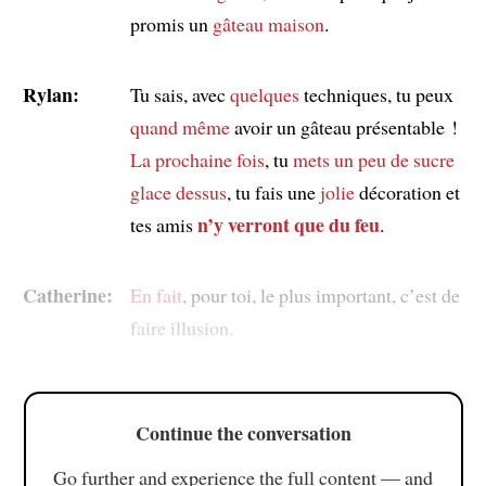
promis un
gâteau maison
.
Rylan:
Tu sais, avec
quelques
techniques, tu peux
quand même
avoir un gâteau présentable !
La prochaine fois
, tu
mets
un peu de sucre
glace
dessus
, tu fais une
jolie
décoration et
n’y verront que du feu
tes amis
.
Catherine:
En fait
, pour toi, le plus important, c’est de
faire illusion.
Continue the conversation
Go further and experience the full content — and