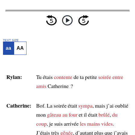
TEXT SIZE
aa
AA
Rylan:
Tu étais
contente
de ta petite
soirée
entre
amis
Catherine ?
Catherine:
Bof. La soirée était
sympa
, mais j’ai oublié
mon
gâteau
au four
et il était
brûlé
,
du
coup
, je suis arrivée
les mains vides
.
J’étais très
gênée
, d’autant plus que j’avais