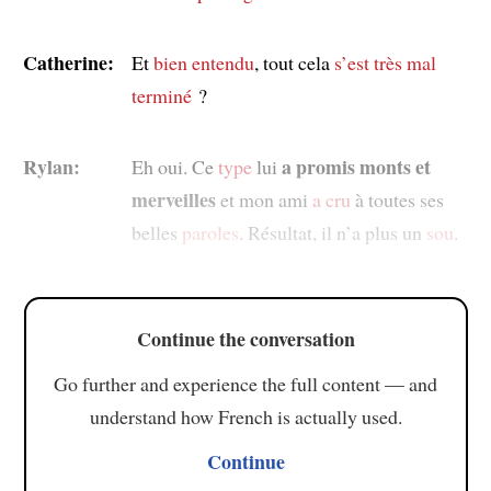
Catherine:
Et
bien entendu
, tout cela
s’est très mal
terminé
?
Rylan:
a promis monts et
Eh oui. Ce
type
lui
merveilles
et mon ami
a cru
à toutes ses
belles
paroles
. Résultat, il n’a plus un
sou
.
Continue the conversation
Go further and experience the full content — and
understand how French is actually used.
Continue