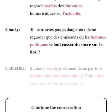
regarde
parfois
des
émissions
humoristiques sur
l'actualité
.
Charly:
Tu ne trouves pas ça dangereux de ne
regarder que des émissions où les
hommes
se font casser du sucre sur le
politiques
dos
?
Catherine:
Si, mais
j'essaie
justement de ne pas tout
prendre pour argent comptant
. Il faut
bien
entendu
trier
les informations !
Continue the conversation