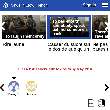
Sign In
News in Slow French
To bad-mouth
somebody/speak
behind someone's
There's
back
m
To laugh insincerely
rave ab
Rire jaune
Casser du sucre sur
Ne pas c
le dos de quelqu'un
pattes 
Casser du sucre
sur le dos de quelqu'un
Dialog 1
Lesson