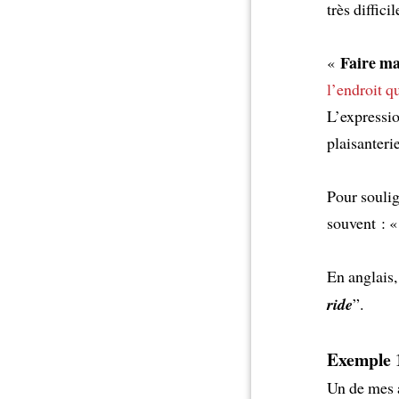
très diffic
Faire m
«
l’endroit q
L’expressi
plaisanteri
Pour soulig
souvent : 
En anglais,
ride
”.
Exemple 
Un de mes a