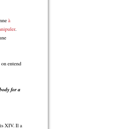
onne
à
anipuler
.
 une
, on entend
body for a
s XIV. Il a