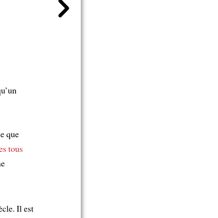
qu’un
ce que
s tous
ne
cle. Il est