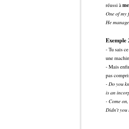
me
réussi à
One of my 
He manage
Exemple 
- Tu sais ce
une machine
- Mais enfi
pas compri
- Do you kn
is an incor
- Come on, 
Didn’t you