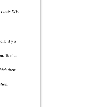
 Louis XIV.
lle il y a
on. Tu n’as
hich there
tion.