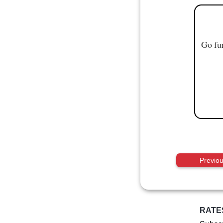
Go fur
Previo
RATE