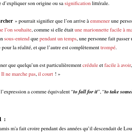
ile d’expliquer son origine ou sa
signification
littérale.
archer
» pourrait signifier que l’on arrive à
emmener
une pers
ue l’on souhaite
, comme si elle était
une marionnette
facile à m
on
sous-entend
que
pendant un temps
, une personne fait passer
e pour la réalité, et que l’autre est complètement
trompé
.
ner que quelqu’un est particulièrement
crédule
et
facile à avoir
«
Il ne marche pas
,
il court
! »
 l’expression a comme équivalent “
to fall for it
”, “
to take some
1 :
mis m'a fait croire pendant des années qu’il descendait de Loui