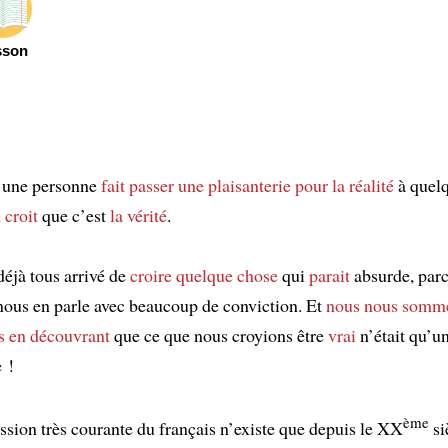
sson
u’une personne
fait passer une plaisanterie pour la réalité
à quel
i
croit
que c’est
la vérité
.
 déjà tous arrivé de
croire quelque chose
qui
parait
absurde, par
nous en parle avec beaucoup de conviction. Et
nous nous somme
s
en découvrant
que ce que nous croyions être
vrai
n’était qu’u
e !
ème
ssion très courante du français n’existe que depuis le XX
siè