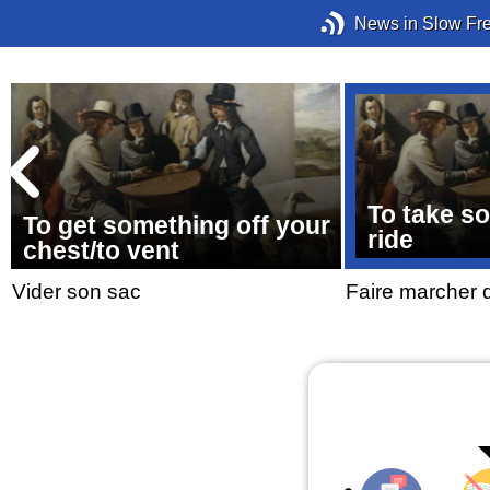
News in Slow Fr
To take s
To get something off your
ride
chest/to vent
Vider son sac
Faire marcher 