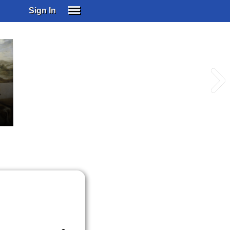
Sign In
SIGN IN
SUBSCRIBE
EDUCATIONAL LICENSES
GIFT CARDS
OTHER LANGUAGES
ABOUT US
ALEXA
ADJUST COLORS