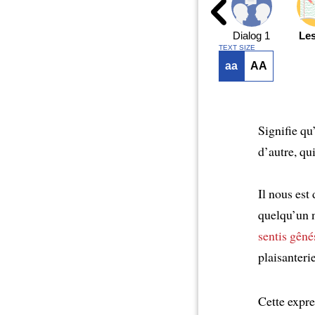
Dialog 1
Le
TEXT SIZE
aa
AA
Signifie q
d’autre, qu
Il nous est
quelqu’un 
sentis gêné
plaisanteri
Cette expre