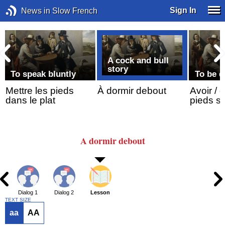
Sign In
News in Slow French
A cock and bull
story
To speak bluntly
To be d
Mettre les pieds
À dormir debout
Avoir / 
dans le plat
pieds su
A dormir
debout
Dialog 1
Dialog 2
Lesson
TEXT SIZE
aa
AA