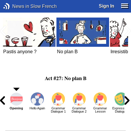
Sign In
News in Slow French
Pastis anyone ?
No plan B
Irresistibl
Act #27: No plan B
Opening
Hello Again
Grammar
Grammar
Grammar
Expressions
Dialogue 1
Dialogue 2
Lesson
Dialogue