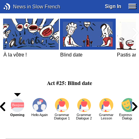
Sign In
News in Slow French
À la vôtre !
Blind date
Pastis an
Act #25: Blind date
Opening
Hello Again
Grammar
Grammar
Grammar
Expressions
Dialogue 1
Dialogue 2
Lesson
Dialogue