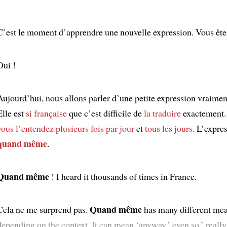
C’est le moment d’apprendre une nouvelle expression. Vous êtes
Oui !
Aujourd’hui, nous allons parler d’une petite expression vraimen
Elle est
si française
que c’est difficile de
la traduire
exactement.
vous l’entendez
plusieurs fois par jour
et
tous les jours
. L’expre
quand même
.
Quand même
! I heard it thousands of times in France.
Quand même
Cela ne me surprend pas.
has many different mea
depending on the context. It can mean ‘anyway,’ even so,’ really,’ 