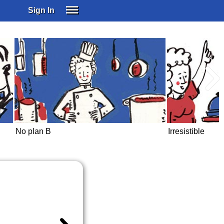
Sign In
SIGN IN
SUBSCRIBE
EDUCATIONAL LICENSES
GIFT CARDS
OTHER LANGUAGES
ABOUT US
ALEXA
No plan B
Irresistible
ADJUST COLORS