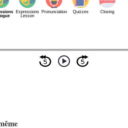
ssions
Expressions
Pronunciation
Quizzes
Closing
logue
Lesson
 même