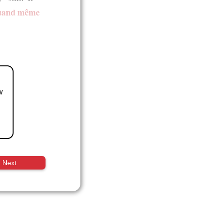
uand même
w
Next