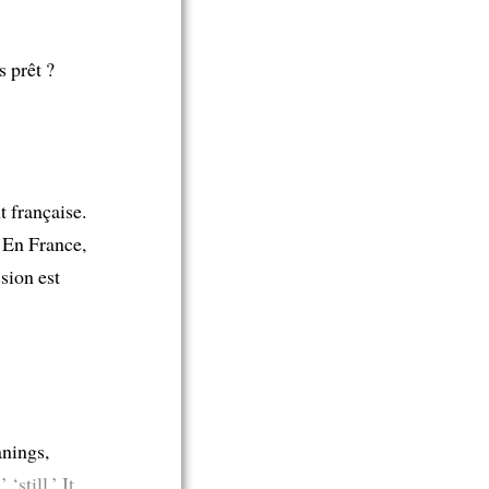
 prêt ?
t française.
 En France,
ssion est
nings,
‘still.’ It