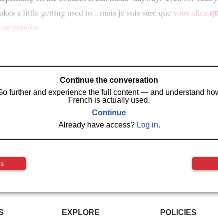
q
takes a little getting used to... mais je suis sûre que
vous allez
comprendre
.
Continue the conversation
Go further and experience the full content — and understand ho
French is actually used.
Continue
Already have access?
Log in
.
us
S
EXPLORE
POLICIES