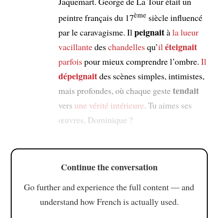
Jaquemart. George de La Tour était un
ème
peintre français du 17
siècle influencé
peignait
par le caravagisme. Il
à
la lueur
éteignait
vacillante
des
chandelles
qu’
il
parfois
pour mieux comprendre l’ombre.
Il
dépeignait
des scènes simples, intimistes,
tendait
mais profondes, où chaque geste
vers
une vérité intérieure
. Tu aimes ses
œuvres, Dominique ?
Continue the conversation
Go further and experience the full content — and
understand how French is actually used.