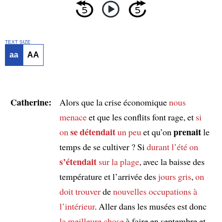
TEXT SIZE
aa
AA
Catherine:
Alors que la crise économique
nous
menace
et que les conflits font rage, et
si
se détendait
prenait
on
un peu
et qu’on
le
temps de se cultiver ? Si
durant l’été
on
s’étendait
sur la plage
, avec la baisse des
température et l’arrivée des
jours gris
,
on
doit trouver
de
nouvelles occupations à
l’intérieur
. Aller dans les musées est donc
la meilleure chose
à faire en septembre et