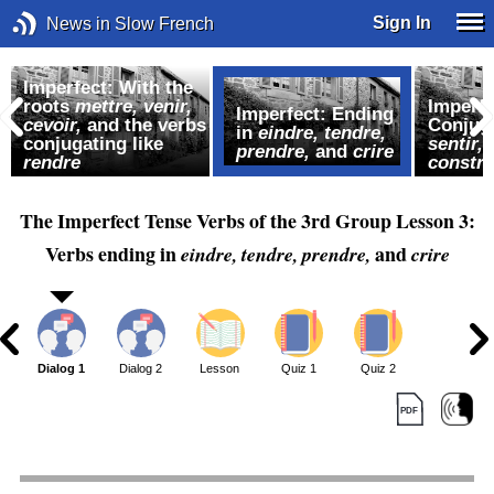
Sign In
News in Slow French
Imperfect: With the
roots
mettre,
venir,
Imperfe
Imperfect: Ending
cevoir,
and the verbs
Conjuga
in
eindre, tendre,
conjugating like
sentir,
prendre,
and
crire
rendre
constru
The Imperfect Tense Verbs of the 3rd Group Lesson 3:
Verbs ending in
and
eindre, tendre, prendre,
crire
Dialog 1
Dialog 2
Lesson
Quiz 1
Quiz 2