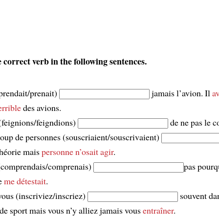
 correct verb in the following sentences.
(prendait/prenait)
jamais l’avion. Il
av
errible
des avions.
feignions/feigndions)
de ne pas le c
up de personnes (souscriaient/souscrivaient)
théorie mais
personne n’osait agir
.
 (comprendais/comprenais)
pas pourqu
e
me détestait
.
ous (inscriviez/inscriez)
souvent da
 de sport mais vous n’y alliez jamais vous
entraîner
.