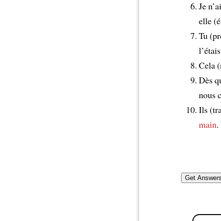
Je n’a
elle (
Tu (pr
l’étais
Cela (
Dès q
nous c
Ils (t
main
.