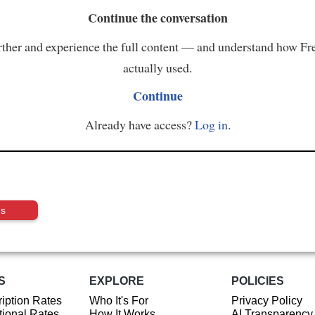
Continue the conversation
ther and experience the full content — and understand how Fr
actually used.
Continue
Already have access?
Log in
.
us
S
EXPLORE
POLICIES
iption Rates
Who It's For
Privacy Policy
ional Rates
How It Works
AI Transparency