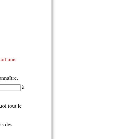
ait une
onnaître.
à
oi tout le
ns des