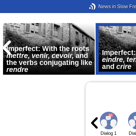
News in Slow Fr
Imperfect: With the roots
Imperfect:
mettre,
venir, cevoir,
and
eindre, te
the verbs conjugating like
and
crire
rendre
Dialog 1
Dia