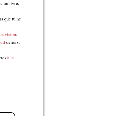
c un livre,
rs que tu ne
e vision
.
uit
dehors,
vres
à la