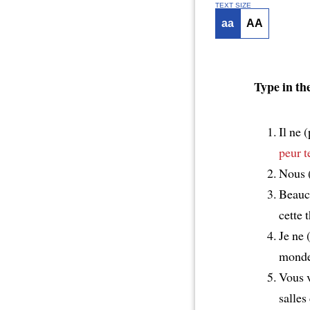
TEXT SIZE
aa
AA
Type in the
Il ne 
peur t
Nous (
Beauco
cette 
Je ne
mond
Vous v
salles