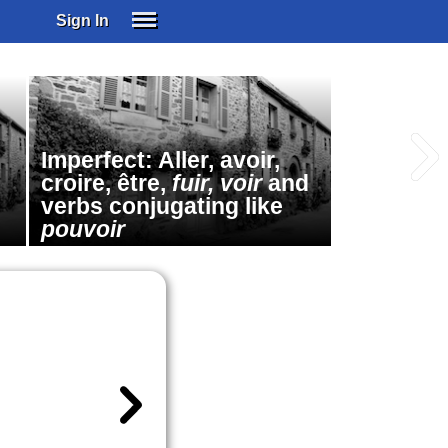
Sign In
SIGN IN
SUBSCRIBE
EDUCATIONAL LICENSES
Imperfect: Aller, avoir,
GIFT CARDS
croire, être,
fuir, voir
and
OTHER LANGUAGES
verbs conjugating like
ABOUT US
pouvoir
ALEXA
ADJUST COLORS