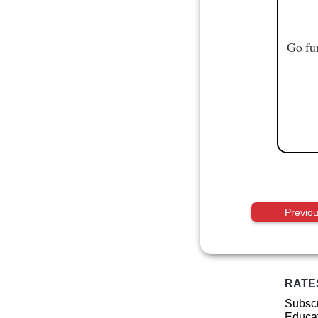
Go fur
Previo
RATE
Subscr
Educat