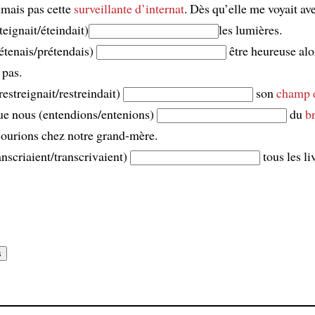
imais pas cette
surveillante d’internat
. Dès qu’elle me voyait ave
éteignait/éteindait)
les lumières.
étenais/prétendais)
être heureuse alo
 pas.
restreignait/restreindait)
son
champ d
ue nous (entendions/entenions)
du
br
ourions chez notre grand-mère.
ranscriaient/transcrivaient)
tous les li