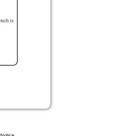
ench is
 Notice