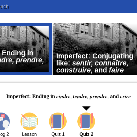
ench
 Ending in
Imperfect: Conjugating
ndre,
prendre,
like:
sentir,
connaître,
construire,
and
faire
Imperfect: Ending in
and
eindre, tendre,
prendre,
crire
log 2
Lesson
Quiz 1
Quiz 2