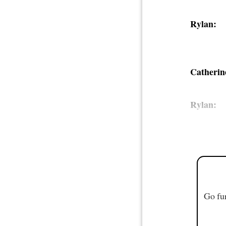
Rylan:
Catherin
Rylan:
Go fur