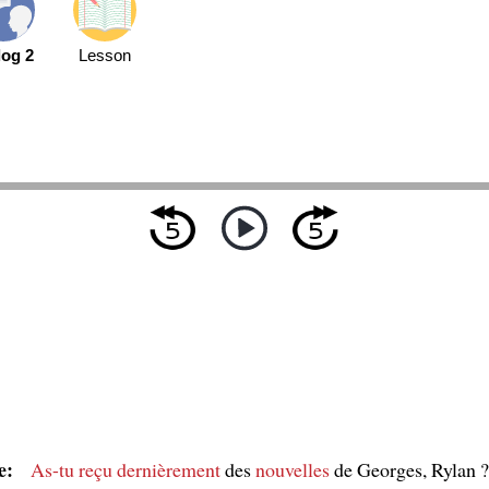
log 2
Lesson
e:
As-tu reçu
dernièrement
des
nouvelles
de Georges, Rylan ?