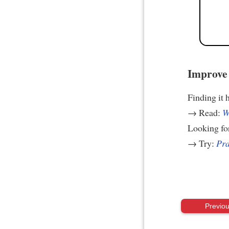
Improve 
Finding it 
→ Read:
W
Looking fo
→ Try:
Pra
Previo