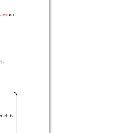
yage
en
is.
ench is