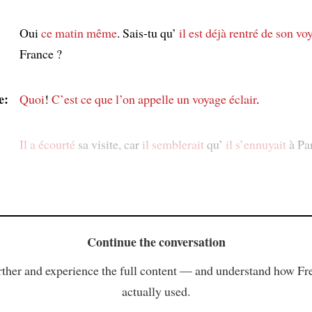
Oui
ce matin même
. Sais-tu qu’
il est déjà rentré
de son vo
France ?
e:
Quoi
!
C’est ce que l’on appelle
un voyage éclair
.
Il a écourté
sa visite, car
il semblerait
qu’
il s’ennuyait
à Par
Continue the conversation
ther and experience the full content — and understand how Fr
actually used.