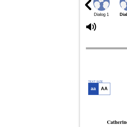
Dialog 1
Dia
TEXT SIZE
aa
AA
Catherin