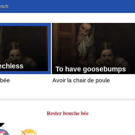
ench
echless
To have goosebumps
 bée
Avoir la chair de poule
Rester
bouche bée