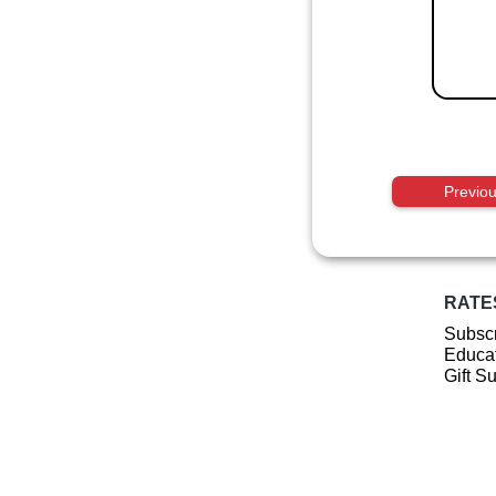
Previo
RATE
Subscr
Educat
Gift S