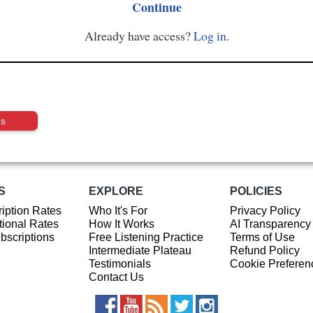
Continue
Already have access?
Log in
.
us
S
EXPLORE
POLICIES
iption Rates
Who It's For
Privacy Policy
ional Rates
How It Works
AI Transparency
ubscriptions
Free Listening Practice
Terms of Use
Intermediate Plateau
Refund Policy
Testimonials
Cookie Preferen
Contact Us