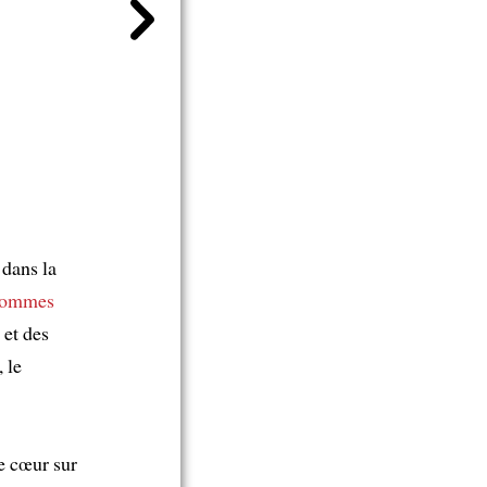
 dans la
 sommes
et des
 le
e cœur sur