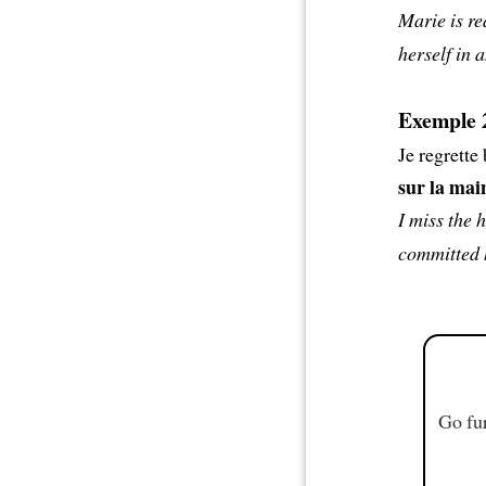
Marie is re
herself in 
Exemple 
Je regrette
sur la mai
I miss the 
committed h
Go fur