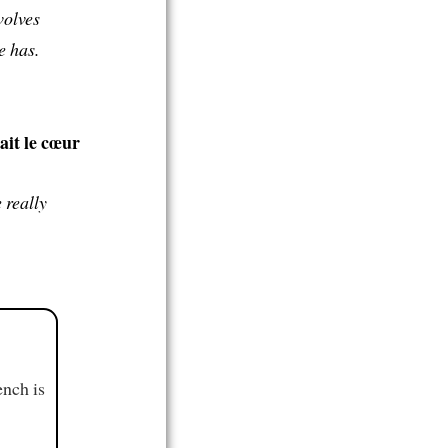
volves
e has.
ait le cœur
 really
ench is