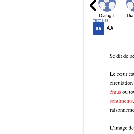
Dialog 1
Dia
TEXT SIZE
aa
AA
Se dit de 
Le cœur est
circulation
émus
ou to
sentiments
raisonneme
L’image de 