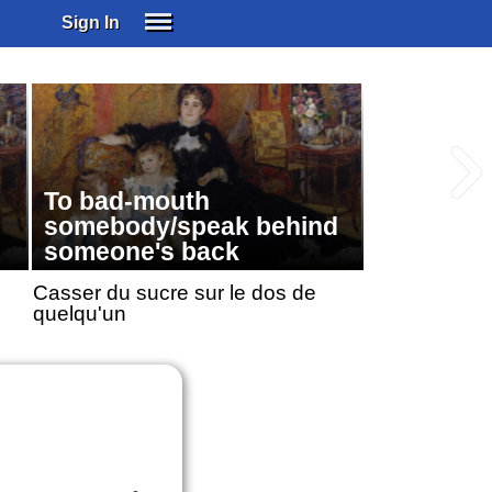
Sign In
SIGN IN
SUBSCRIBE
EDUCATIONAL LICENSES
GIFT CARDS
To bad-mouth
OTHER LANGUAGES
somebody/speak behind
ABOUT US
someone's back
ALEXA
Casser du sucre sur le dos de
ADJUST COLORS
quelqu'un