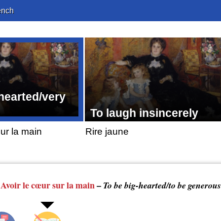
ench
hearted/very
To laugh insincerely
sur la main
Rire jaune
Avoir le cœur sur la main
–
To be big-hearted/to be generous