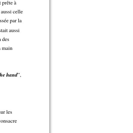
 prête à
 aussi celle
ssée par la
stait aussi
a des
a main
the hand
”,
ur les
 consacre