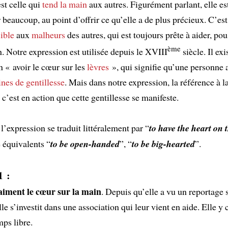
est celle qui
tend la main
aux autres. Figurément parlant, elle est
 beaucoup, au point d’offrir ce qu’elle a de plus précieux. C’est
ible
aux
malheurs
des autres, qui est toujours prête à aider, pou
ème
 Notre expression est utilisée depuis le XVIII
siècle. Il exi
n « avoir le cœur sur les
lèvres
», qui signifie qu’une personne 
ines de gentillesse
. Mais dans notre expression, la référence à l
c’est en action que cette gentillesse se manifeste.
 l’expression se traduit littéralement par “
to have the heart on 
 équivalents “
to be open-handed
”, “
to be big-hearted
”.
1 :
aiment le cœur sur la main
. Depuis qu’elle a vu un reportage s
lle s’investit dans une association qui leur vient en aide. Elle y
mps libre.