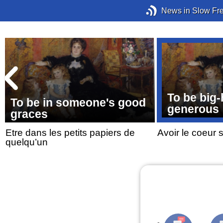
News in Slow Fr
To be big-
To be in someone's good
generous
graces
Etre dans les petits papiers de
Avoir le coeur 
quelqu’un