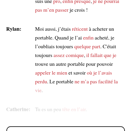
suis une
pro
,
enfin presque
,
je ne pourrai
pas m’en passer
je crois !
Rylan:
Moi aussi, j’étais
réticent
à acheter un
portable. Quand je l’ai
enfin
acheté, je
l’oubliais toujours
quelque part
. C'était
toujours
assez comique
,
il fallait que je
trouve un autre portable pour pouvoir
appeler
le mien
et savoir
où je l’avais
perdu
. Le portable
ne m’a pas facilité la
vie
.
Catherine:
Tu es un peu
tête en l’air
.