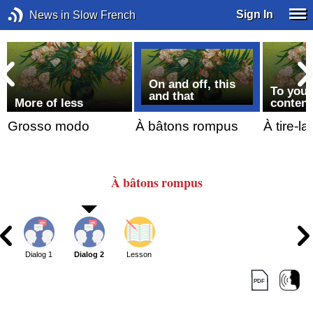
Sign In
News in Slow French
On and off, this
To your
and that
More of less
content
Grosso modo
À bâtons rompus
À tire-la
À
bâtons
rompus
Dialog 1
Dialog 2
Lesson