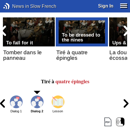
Sign In
News in Slow French
To be dressed to
the nines
To fall for it
Ups & 
Tomber dans le
Tiré à quatre
La dou
panneau
épingles
écossai
Tiré à
quatre épingles
Dialog 1
Dialog 2
Lesson