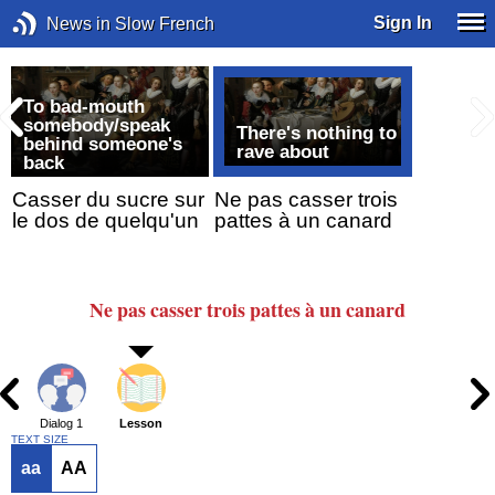
Sign In
News in Slow French
To bad-mouth
somebody/speak
There's nothing to
behind someone's
rave about
back
s
Casser du sucre sur
Ne pas casser trois
le dos de quelqu'un
pattes à un canard
Ne pas casser trois pattes
à un canard
Dialog 1
Lesson
TEXT SIZE
aa
AA