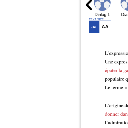
Dialog 1
Dia
TEXT SIZE
aa
AA
L’expressi
Une express
épater la ga
populaire q
Le terme « 
L’origine d
donner dan
l’admiratio