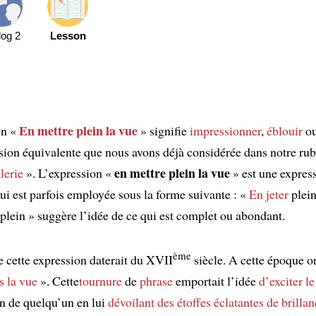
log 2
Lesson
En mettre plein la vue
on «
» signifie
impressionner
,
éblouir
o
ion équivalente que nous avons déjà considérée dans notre rub
en mettre plein la vue
lerie
». L’expression «
» est une expres
ui est parfois employée sous la forme suivante : «
En jeter
plein
plein » suggère l’idée de ce qui est complet ou abondant.
ème
e cette expression daterait du XVII
siècle. A cette époque on
s la vue
». Cette
tournure
de
phrase
emportait l’idée
d’exciter le
n de quelqu’un en lui
dévoilant
des étoffes
éclatantes de brillan