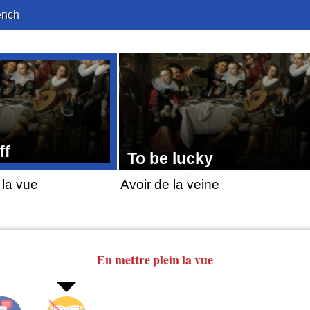
ench
ff
To be lucky
 la vue
Avoir de la veine
En mettre
plein
la vue