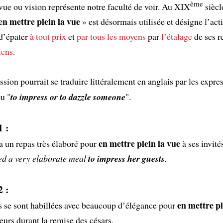
ème
vue ou vision représente notre faculté de voir. Au XIX
siècl
en mettre plein la vue
» est désormais utilisée et désigne l’act
d’épater
à tout prix
et
par tous les moyens
par
l’étalage
de ses r
iens
.
ssion pourrait se traduire littéralement en anglais par les expres
ou "
to impress or to dazzle someone
".
 :
en mettre plein la vue
a un repas très élaboré pour
à ses invité
ed a very elaborate meal
to impress her guests
.
 :
en mettre pl
s se sont habillées avec beaucoup d’élégance pour
eurs durant la remise des césars.