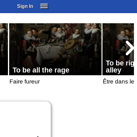
Sign In
SIGN IN
SUBSCRIBE
EDUCATIONAL LICENSES
GIFT CARDS
OTHER LANGUAGES
To be ri
ABOUT US
To be all the rage
alley
ALEXA
Faire fureur
Être dans le
ADJUST COLORS