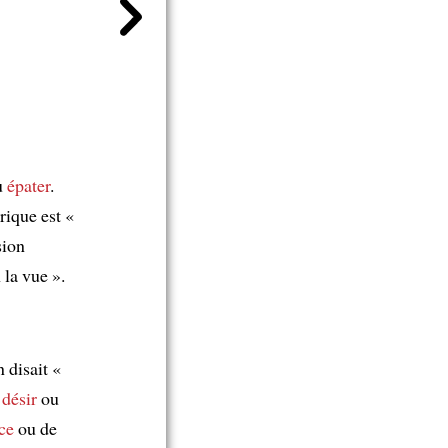
u
épater
.
rique est «
sion
 la vue ».
 disait «
 désir
ou
ce
ou de