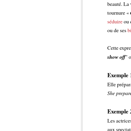
beauté. La 
tournure «
séduire
ou 
ou de ses
b
Cette expre
show off
" 
Exemple 1
Elle prépar
She prepar
Exemple 2
Les actrice
aux spectat