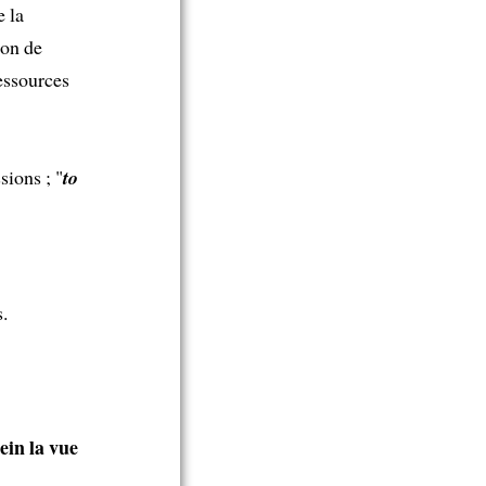
e la
ion de
essources
sions ; "
to
s.
ein la vue