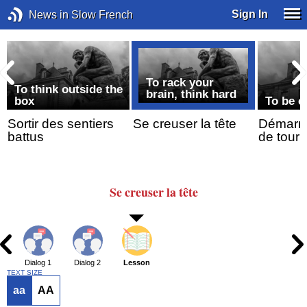
Sign In
News in Slow French
To rack your
To think outside the
brain, think hard
box
To be ea
e
Sortir des sentiers
Se creuser la tête
Démarre
battus
de tour
Se creuser
la tête
Dialog 1
Dialog 2
Lesson
TEXT SIZE
aa
AA