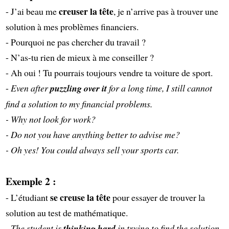
creuser la tête
- J’ai beau me
, je n’arrive pas à trouver une
solution à mes problèmes financiers.
- Pourquoi ne pas chercher du travail ?
- N’as-tu rien de mieux à me conseiller ?
- Ah oui ! Tu pourrais toujours vendre ta voiture de sport.
-
Even after
puzzling over it
for a long time, I still cannot
find a solution to my financial problems.
- Why not look for work?
- Do not you have anything better to advise me?
- Oh yes! You could always sell your sports car.
Exemple 2 :
se creuse la tête
- L’étudiant
pour essayer de trouver la
solution au test de mathématique.
-
The student is
thinking hard
in trying to find the solution