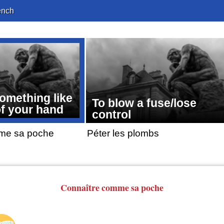
ench
omething like
To blow a fuse/lose
of your hand
control
me sa poche
Péter les plombs
Connaître comme sa poche