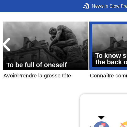
News in Slow Fr
To know s
the back 
To be full of oneself
Avoir/Prendre la grosse tête
Connaître com