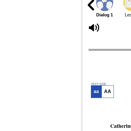
Dialog 1
Le
TEXT SIZE
aa
AA
Catherin