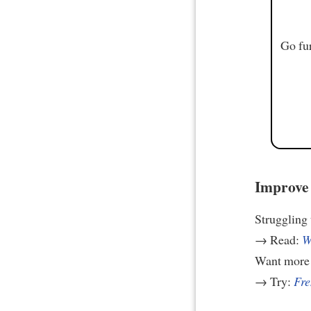
Go fur
Improve 
Struggling
→ Read:
W
Want more 
→ Try:
Fre