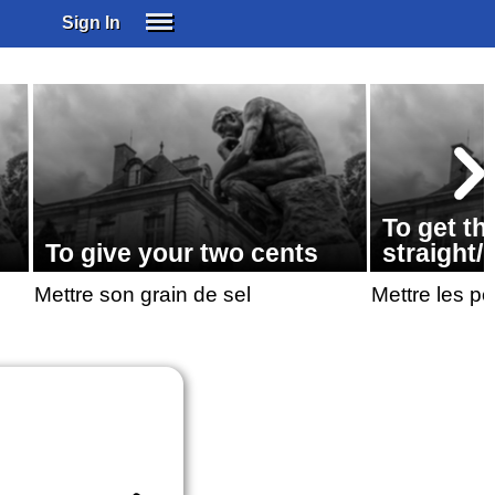
Sign In
SIGN IN
SUBSCRIBE
EDUCATIONAL LICENSES
GIFT CARDS
OTHER LANGUAGES
To get th
ABOUT US
To give your two cents
straight/
ALEXA
Mettre son grain de sel
Mettre les poi
ADJUST COLORS