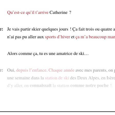
Qu’est-ce qu’il t’arrive
Catherine ?
e:
Je vais partir skier quelques jours ! Ça fait trois ou quatre 
n’ai pas pu aller aux
sports d’hiver
et
ça m’a beaucoup ma
Alors comme ça, tu es une amatrice de ski…
e:
Oui,
depuis l’enfance
.
Chaque année
avec mes parents, on p
une semaine dans la
station de ski
des Deux Alpes, en Isère
connaissait
comme notre poche
d’y aller, on
la station
!