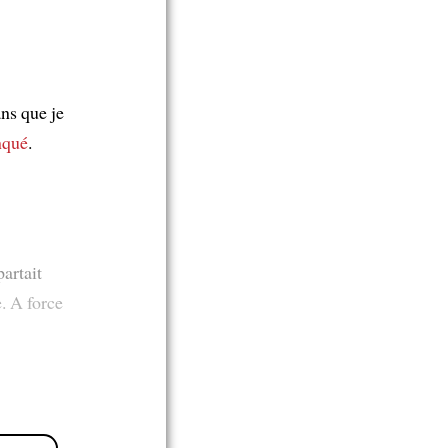
ans que je
nqué
.
artait
. A force