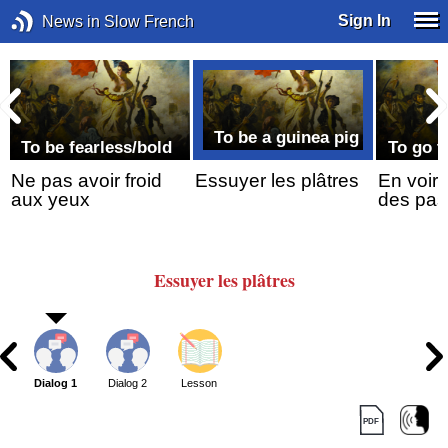
Sign In
News in Slow French
To be a guinea pig
To be fearless/bold
To go t
Ne pas avoir froid
Essuyer les plâtres
En voir 
aux yeux
des pas
Essuyer
les plâtres
Dialog 1
Dialog 2
Lesson