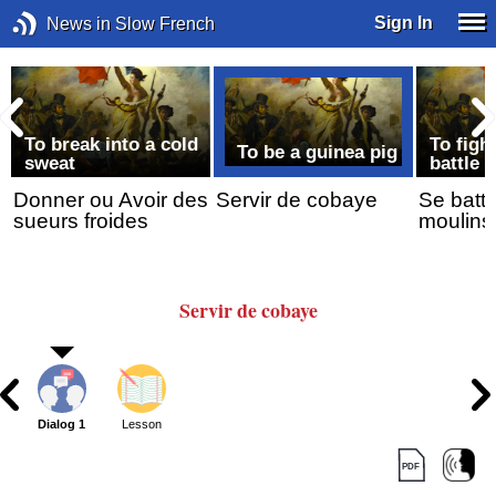
Sign In
News in Slow French
To break into a cold
To figh
To be a guinea pig
e
sweat
battle
Donner ou Avoir des
Servir de cobaye
Se battr
sueurs froides
moulins
Servir de cobaye
Dialog 1
Lesson