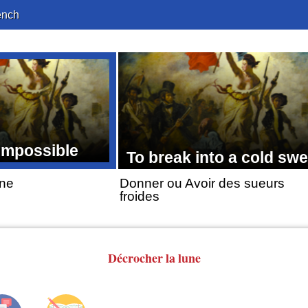
ench
 impossible
To break into a cold swe
une
Donner ou Avoir des sueurs
froides
Décrocher
la lune