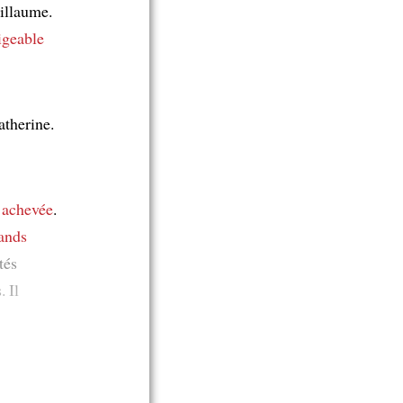
illaume.
igeable
atherine.
e achevée
.
rands
tés
. Il