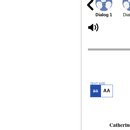
Dialog 1
Dia
TEXT SIZE
aa
AA
Catherin