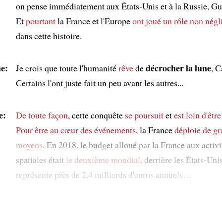
on pense immédiatement aux États-Unis et à la Russie, Gu
Et
pourtant
la France et l'Europe
ont joué un rôle non négl
dans cette histoire.
e:
décrocher la lune
Je crois que toute l'humanité
rêve
de
, C
Certains l'ont juste fait un peu avant les autres...
e:
De toute façon
, cette conquête
se poursuit
et
est loin d'êtr
Pour être au cœur des événements
, la France
déploie de g
moyens
. En 2018, le budget alloué par la France aux activi
spatiales était
le deuxième mondial
, derrière les États-Unis
représente près de 2,4 milliards d'euros annuels…