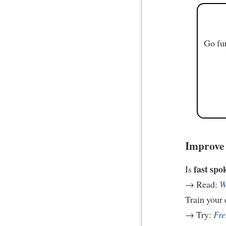
Go fur
Improve 
fast spo
Is
→ Read:
W
Train your 
→ Try:
Fre