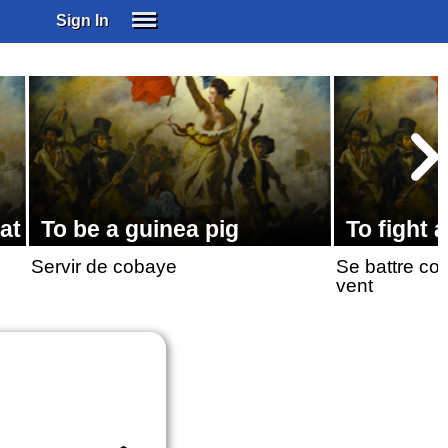
Sign In
SIGN IN
SUBSCRIBE
EDUCATIONAL LICENSES
GIFT CARDS
OTHER LANGUAGES
ABOUT US
at
To be a guinea pig
To fight a
ALEXA
Servir de cobaye
Se battre co
ADJUST COLORS
vent