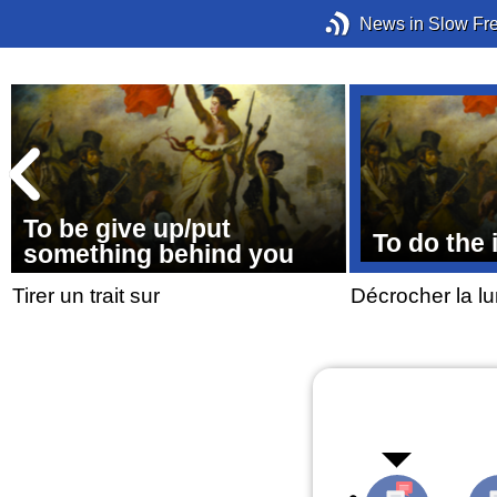
News in Slow Fr
To be give up/put
To do the
something behind you
Tirer un trait sur
Décrocher la l