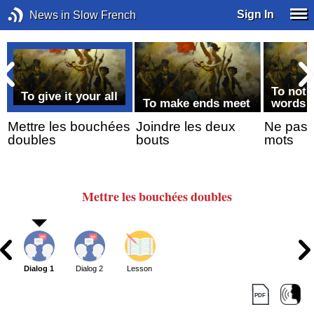
Sign In
News in Slow French
To not 
To give it your all
To make ends meet
words
Mettre les bouchées
Joindre les deux
Ne pas 
doubles
bouts
mots
Mettre
les bouchées
doubles
Dialog 1
Dialog 2
Lesson