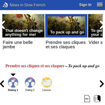
Sign In
News in Slow French
That doesn't change
To get 
To pack up and go
anything for me!
your ch
r
Faire une belle
Prendre ses cliques
Vider s
jambe
et ses claques
Prendre ses cliques et ses claques
–
To pack up and go
Dialog 1
Dialog 2
Lesson