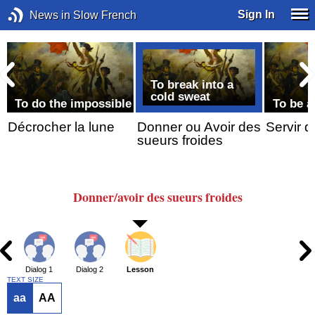
Sign In
News in Slow French
To break into a
cold sweat
To do the impossible
To be a
Décrocher la lune
Donner ou Avoir des
Servir 
sueurs froides
Donner/avoir
des sueurs froides
Dialog 1
Dialog 2
Lesson
TEXT SIZE
aa
AA