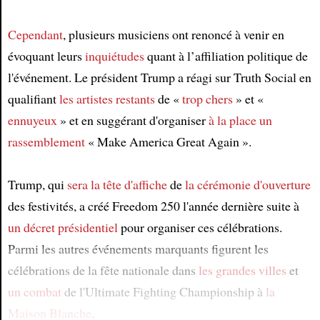
Article
Cependant
, plusieurs musiciens ont renoncé à venir en
évoquant leurs
inquiétudes
quant à l’affiliation politique de
l'événement. Le président Trump a réagi sur Truth Social en
qualifiant
les artistes restants
de «
trop chers
» et «
ennuyeux
» et en suggérant d'organiser
à la place
un
rassemblement
« Make America Great Again ».
Trump, qui
sera la tête d'affiche
de
la cérémonie d'ouverture
des festivités, a créé Freedom 250 l'année dernière suite à
un décret présidentiel
pour organiser ces célébrations.
Parmi les autres événements marquants figurent les
célébrations de la fête nationale dans
les grandes villes
et
un combat
de l'Ultimate Fighting Championship à
la
Maison Blanche
.