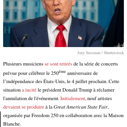
Joey Sussman / Shutterstock
Plusieurs musiciens
se sont retirés
de la série de concerts
ème
prévue pour célébrer le 250
anniversaire de
l’indépendance des États-Unis, le 4 juillet prochain. Cette
situation
a incité
le président Donald Trump à réclamer
l'annulation de l'événement.
Initialement
, neuf artistes
devaient se produire
à la
Great American State Fair
,
organisée par Freedom 250 en collaboration avec la Maison
Blanche.