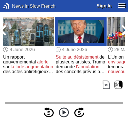
Sign In
News in Slow French
4 June 2026
4 June 2026
28 Ma
Un rapport
Suite au désistement
de
L'Union 
gouvernemental
alerte
plusieurs artistes, Trump
envisage
sur
la forte augmentation
demande
l'annulation
temporair
des actes antireligieux
des concerts prévus pour
nouveaux
en France
les célébrations du
membres
250ème anniversaire de
veto
l’indépendance