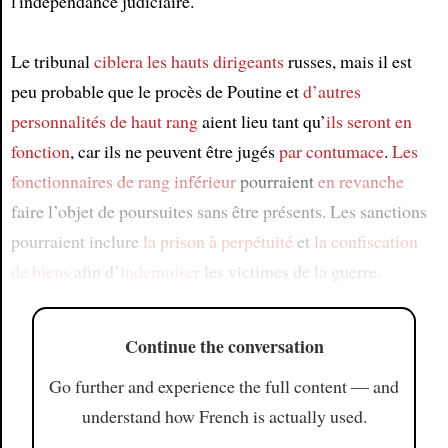
l'indépendance judiciaire.
Le tribunal
ciblera
les hauts dirigeants
russes, mais il est
peu probable que le procès de Poutine et
d’autres
personnalités de haut rang
aient lieu tant qu’
ils seront en
fonction
, car ils ne peuvent être jugés
par contumace
.
Les
fonctionnaires de rang inférieur
pourraient
en revanche
faire l’objet de poursuites sans être présents. Les sanctions
pourraient inclure
la prison à perpétuité
et
la confiscation
de biens
afin d’
indemniser
les victimes de la guerre.
Continue the conversation
Go further and experience the full content — and
understand how French is actually used.