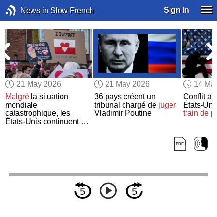
Sign In
News in Slow French
21 May 2026
21 May 2026
14 Ma
Malgré
la situation
36 pays créent un
Conflit av
mondiale
tribunal chargé de
juger
États-Uni
catastrophique, les
Vladimir Poutine
train de p
e
États-Unis continuent de
faire pression
sur
le
Groenland