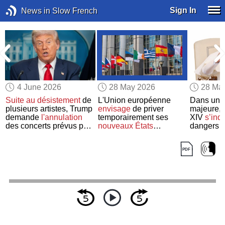
Sign In
News in Slow French
4 June 2026
28 May 2026
28 Ma
Suite au désistement
de
L'Union européenne
Dans une
plusieurs artistes, Trump
envisage
de priver
majeure,
n
demande
l'annulation
temporairement ses
XIV
s’inq
des concerts prévus pour
nouveaux États
dangers de
les célébrations du
membres
du
droit de
artificiell
250ème anniversaire de
veto
l’humanit
l’indépendance