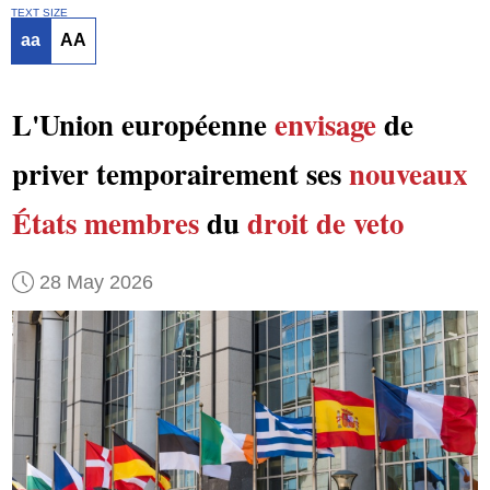
TEXT SIZE
aa
AA
L'Union européenne
envisage
de
priver temporairement ses
nouveaux
États membres
du
droit de veto
28 May 2026