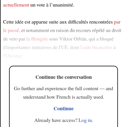
actuellement
un vote à l’unanimité.
Cette idée est apparue suite aux difficultés rencontrées
par
le passé
, et notamment en raison du recours répété au droit
de veto par
la Hongrie
sous Viktor Orbán, qui a bloqué
d'importantes initiatives de l'UE, dont
l'aide financière
à
l'Ukraine.
Continue the conversation
Go further and experience the full content — and
understand how French is actually used.
Continue
Already have access?
Log in
.